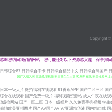
Copyright ©
感谢您访问我们的网站，您可能还对以下资源感兴趣：保亭掷固
日韩综合87|日韩综合不卡|日韩综合精品中文|日韩综合码国产|
国产又粗又黄 三级伦理视频 欧日韩久久人妻 91蝌蚪在线 欧美性爱网址
色片 白丝极品美女被爆操 精品熟女一区二区三区 一区成人在线 97久久 
日本一级大片
微拍福利在线观看
91香蕉APP
国产二区三区
国
综合在线观看
国产免费一级片
福利视频资源站
成人午夜在线观
在线观看免费 欧美三片库 91青草依依性爱网 日韩论理视频 AV无码一
3级抢网站
国产一区二区
日本一级婬片
久久免费手机视频
学生
偷怕欧美亚州图片
国产AV国产AV
97亚洲精华液
国内精自线
国
豆花视频在线吃瓜 伊人久久青青草 成人久久 91色色网址 超碰在线伊