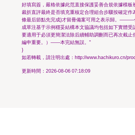
好填寫簽，嚴格依據此范直接保護妥善合規依據模板
裁折直評最終是否填充重核定合理組合步驟按確定作
條最后節點先完成}才留冊備案可用之表示歸。——
成草注基于示例穩妥結構本文協議均包括如下實體受
要適用于必須更簡潔法除后續輔助調刪而已再次截止
編申重要。）――本完結無誤。”
}
如若轉載，請注明出處：http://www.hachikuro.cn/produc
更新時間：2026-08-06 07:18:09