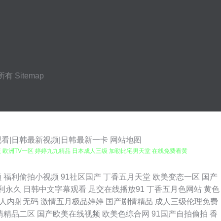
所有
Sitemap
观看|日韩最新视频|日韩最新一卡
网站地图
 欧洲TV一区 婷婷九九精品 日本成人三级 加勒比宅男天堂 在线免费看黄
影院478 午夜成人在线一区二区 电影bt下载网站 精品观看露脸 影视大全
频
福利偷拍小视频
91社区国产
丁香五月天堂
欧美变态一区
国产
利永久
日韩中文字幕观看
足交在线播放91
丁香五月色网站
黄色
在久久视频 97人妻资源总站 午夜小视频在线 草莓在线看 中文字幕第1页
人内射无码
激情五月极品婷婷
国产剧情精品
成人三级伦理免费
清精品二区
国产欧美在线视频
欧美色综合网
91国产自拍偷拍
香
人人妻 黑丝后入口交 韩国无码黄色 精品少妇一区二区 91免费视屏大全