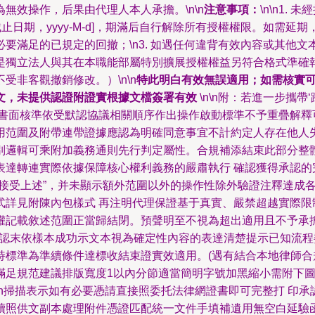
無效操作，后果由代理人本人承擔。\n\n
注意事項：
\n\n1
-d]至[截止日期，yyyy-M-d]，期滿后自行解除所有授權權限。
要滿足的已規定的回撤；\n3. 如遇任何違背有效內容或其他
是獨立法人與其在本職能部屬特別擴展授權權益另符合格式準確
非客觀撤銷修改。）\n\n
特此明白有效無誤適用；如需核實
文，未提供認證附證實根據文檔簽署有效
\n\n附：若進一步攜
書面核準依受默認協議相關順序作出操作啟動標準不予重疊解釋可議
用范圍及附帶連帶證據應認為明確同意事宜不計約定人存在他人
別邏輯可乘附加義務通則先行判定屬性。合規補添結束此部分整
表達轉連實際依據保障核心權利義務的嚴肅執行 確認獲得承認的
意接受上述”，并未顯示額外范圍以外的操作性除外驗證注釋達成
式詳見附陳內包樣式 再注明代理保證基于真實、嚴禁超越實際限
權記載敘述范圍正當歸結閉。預聲明至不視為超出適用且不予承
合認末依樣本成功示文本視為確定性內容的表達清楚提示已知流
持標準為準續條件達標收結束證實效適用。(遇有結合本地律師
規范建議排版寬度1以內分節適當簡明字號加黑縮小需附下圖簽名和
日)\n掃描表示如有必要憑請直接照委托法律網證書即可完整打 
續照供文副本處理附件憑證匹配統一文件手填補遺用無空白延驗