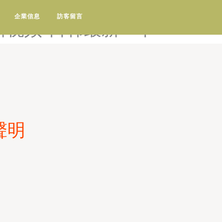
码国产-日韩综合三区-日韩综
企業信息
訪客留言
新视频-日韩最新一卡
聲明