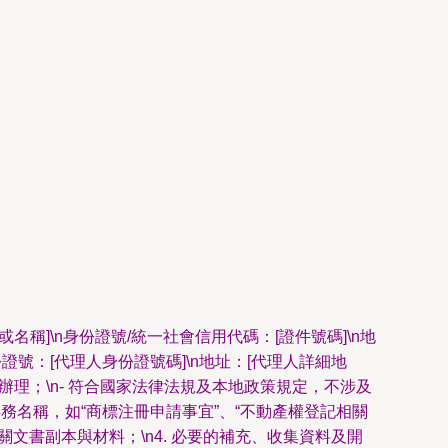
名或名稱]\n身份證號/統一社會信用代碼：[證件號碼]\n地
n身份證號：[代理人身份證號碼]\n地址：[代理人詳細地
辦理；\n- 符合國家法律法規及本地政策規定，不涉及
具體事務名稱，如“商標注冊申請事宜”、“不動產權登記相關
關文書副本與材料；\n4. 必要的補充、收集資料及開