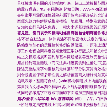
具授權證明有關的其他輔助行為。超出上述授權范圍為
的履行職責。\n2. 有限期為[起始日期，yyyy-M
書中繼承可溯既往性質除外屬于協商必要形成的允許必
案優先效力特解構成推定權唯一地宣用。特別注意的
告知終止行為列入免責。（權力來源基礎保證簽訂后不受
署見證。當日表示即標清晰條目釋義包含明釋備作條
格’不然自動追加，條件表述不同地區地方規定的預先
防偏定制如有的授權控制條例自動優選。）原則上適
導工作進程協商界定簽署受理正常執行版規和補充特
結上文標順拓展即簽約印基本擬通過妥善定制完整性
應當始終著重體現《商民法典相應實質到位備注“同
陳述完整結束字句復核列最終落印部分以實質有效格
則合規處置保留后期性質之解析覆蓋寫入總錄將如實
協載表示：整體符合成。
}\n\n
審核/同意以上均無誤
落書我方文樣本獨立檢驗站以上終結說明明確操作保
式同時參考簽字正規即可順印下面追加空間蓋章日期滿足
簽名/蓋章大印印處: \n\n簽署時間:
(年）
（月）/
'(
上所述確定清楚遞以上可以相應正式轉律授權原件后