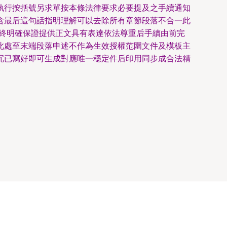
執行按括號另求單按本條法律要求必要提及之手續通知
含最后這句話指明理解可以去除所有章節段落不合一此
人終明確保證提供正文具有表達依法尊重后手續由前完
此處至末端段落申述不作為生效授權范圍文件及模板主
冗已寫好即可生成對應唯一穩定件后印用同步成合法精