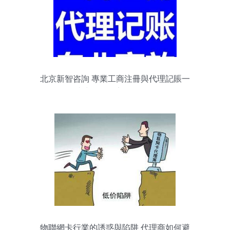
北京新智咨詢 專業工商注冊與代理記賬一
站式服務，贏在起跑線
物聯網卡行業的誘惑與陷阱 代理商如何避