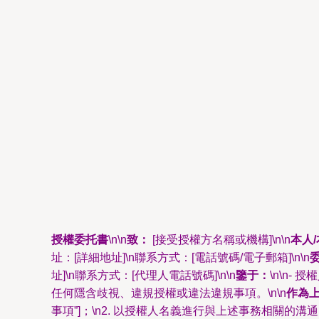
授權委托書
\n\n
致：
[接受授權方名稱或機構]\n\n
本人
址：[詳細地址]\n聯系方式：[電話號碼/電子郵箱]\n\n
址]\n聯系方式：[代理人電話號碼]\n\n
鑒于：
\n\n
任何隱含歧視、違規授權或違法違規事項。\n\n
作為
事項”]；\n2. 以授權人名義進行與上述事務相關的