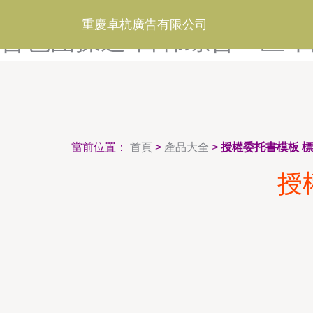
日韩综合87-日韩综合不卡
重慶卓杭廣告有限公司
合色图操逼-日韩综合一区-
當前位置：
首頁
>
產品大全
>
授權委托書模板 
授