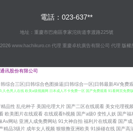
電話：023-637**
地址：重慶市巴南區李家沱街道李渡路225號
 2026
www.hachikuro.cn
代理
重慶卓杭廣告有限公司
代理
版權
通讯股份有限公司
日韩综合三区|日韩综合色图操逼|日韩综合一区|日韩最新AV免费
 久久色男人在线 欧美a级视频网 日本成人不卡免费一区 国产免费观看 91看网页免费版
欧美色日本 日韩av影视 青娱乐豆花午夜 三级免费观看 无码午夜福利电影 午夜轮理片
产精品性
乱伦种子
美国伦理大片
国产二区在线观看
美女伦理视
看
欧美图片在线观看
在线观看h视频
国产a级0
变性人妖
国产福
区二区三区 天堂网av在线 91色桃 欧美一区二区成人在线 91水白嫩网站喷水 亚洲综合
妹Av网站
亚洲人成免费网站
91大神自拍
福利片在线观看
国产成
产精品3级片
成年女人视频
狠狠撸亚洲欧美
91操碰在线
国产高
人在 伊人大香蕉情爱 成人在线蜜桃视频 午夜伊人极品综合 国产伊人久久网 超碰人人操