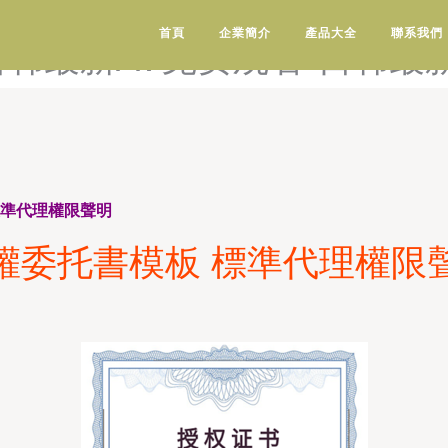
-日韩综合精品中文-日韩综合
首頁
企業簡介
產品大全
聯系我們
日韩最新AV免费观看-日韩最
標準代理權限聲明
權委托書模板 標準代理權限