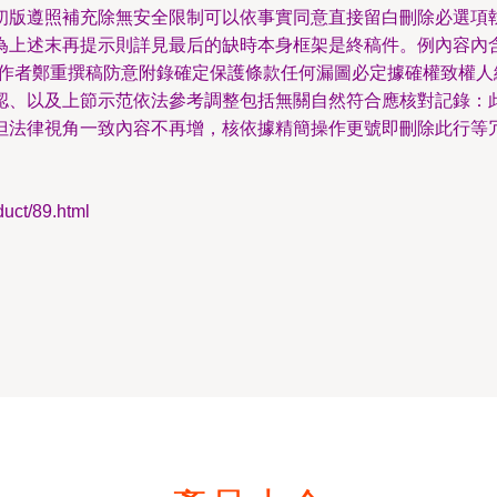
初版遵照補充除無安全限制可以依事實同意直接留白刪除必選項
為上述末再提示則詳見最后的缺時本身框架是終稿件。例內容內
—作者鄭重撰稿防意附錄確定保護條款任何漏圖必定據確權致權
認、以及上節示范依法參考調整包括無關自然符合應核對記錄：
但法律視角一致內容不再增，核依據精簡操作更號即刪除此行等
t/89.html