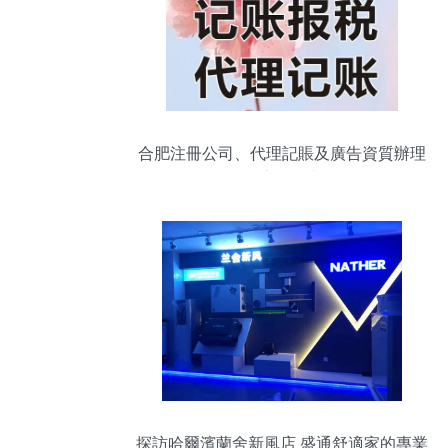
合肥注冊公司、代理記賬及廣告資質辦理
全流程指南
探訪哈爾濱蘭舍新風店 盛通舒適家的專業